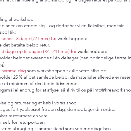
lling af workshop
 at planer kan ændre sig – og derfor har vi en fleksibel, men fair
spolitik:
g
senest 3 dage (72 timer) før
workshoppen:
 det betalte beløb retur.
g
3 dage op til dagen (72 - 24 timer) før
workshoppen:
older beløbet svarende til én deltager (den oprindelige første i
g).
g
samme dag
som workshoppen skulle være afholdt:
older 25 % af det samlede beløb, da materialer allerede er reser
ke et minimum af den tabte tidsramme.
gsmål eller brug for at aflyse, så skriv til os på
info@kreaworksho
lse og returnering af køb i vores shop
ages fortrydelsesret fra den dag, du modtager din ordre.
ker at returnere en vare:
r selv for returportoen
al være ubrugt og i samme stand som ved modtagelsen