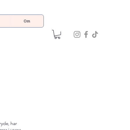
Om
ryde, har
rer i vores