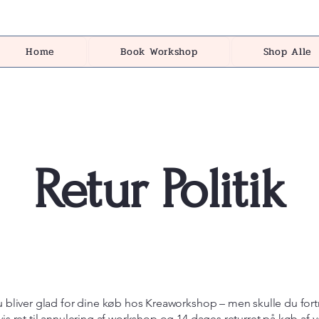
Home
Book Workshop
Shop Alle
Retur Politik
u bliver glad for dine køb hos Kreaworkshop – men skulle du fort
vis ret til annulering af workshop og 14 dages returret på køb af va