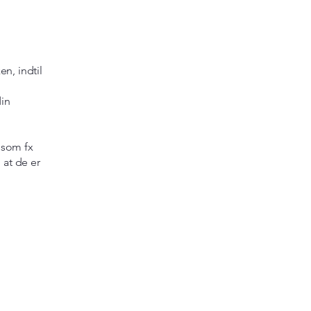
en, indtil
din
 som fx
 at de er