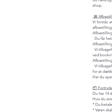
shop.
📅 Afbesti
Vi forstår,
afbestilling
Afbestillin
Du får hele
Afbestillin
Vi tilbageh
ved bookin
Afbestillin
Vi tilbageh
for at dæk
Har du spør
📦 Fortryde
Du har 14 d
Hvis du øns
* Du betale
* Varen sk