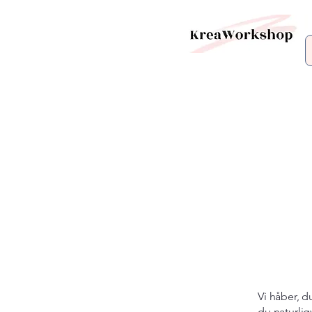
Vi håber, d
du naturlig