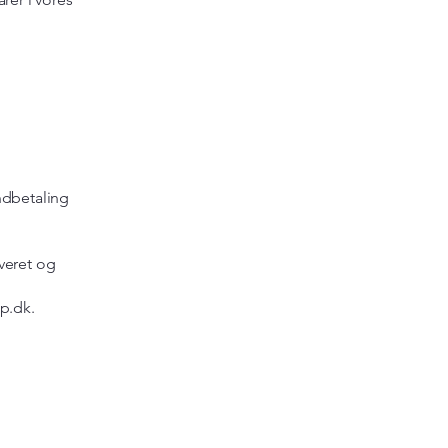
ndbetaling
veret og
p.dk
.