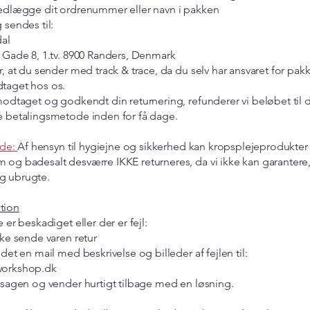
vedlægge dit ordrenummer eller navn i pakken
 sendes til:
dal
 Gade 8, 1.tv. 8900 Randers, Denmark
r, at du sender med track & trace, da du selv har ansvaret for pakk
taget hos os.
modtaget og godkendt din returnering, refunderer vi beløbet til 
e betalingsmetode inden for få dage.
ide:
Af hensyn til hygiejne og sikkerhed kan kropsplejeprodukter
og badesalt desværre IKKE returneres, da vi ikke kan garantere,
g ubrugte.
tion
 er beskadiget eller der er fejl:
kke sende varen retur
edet en mail med beskrivelse og billeder af fejlen til:
workshop.dk
 sagen og vender hurtigt tilbage med en løsning.