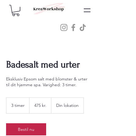
Badesalt med urter
Eksklusiv Epsom salt med blomster & urter
til dit hjemme spa. Varighed: 3 timer.
475
danske
3 timer
3
475 kr.
Din lokation
kroner
t
i
m
e
Bestil nu
r